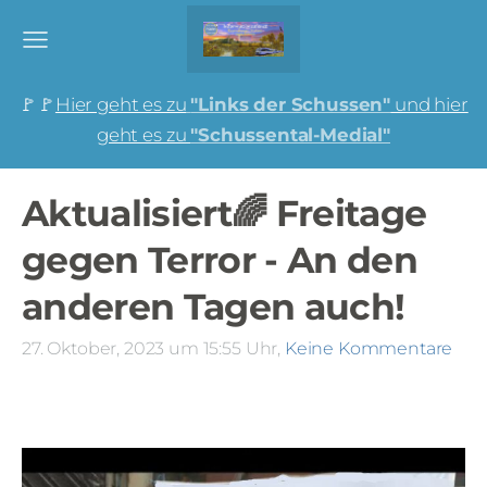
🚩🚩
Hier geht es zu
"Links der Schussen"
und hier
geht es zu
"Schussental-Medial"
Aktualisiert🌈 Freitage
gegen Terror - An den
anderen Tagen auch!
27. Oktober, 2023 um 15:55 Uhr,
Keine Kommentare