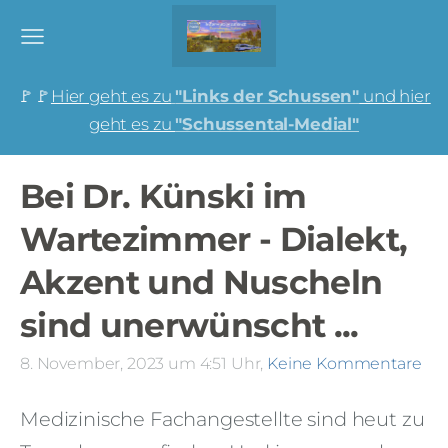
🚩🚩
Hier geht es zu
"Links der Schussen"
und hier
geht es zu
"Schussental-Medial"
Bei Dr. Künski im
Wartezimmer - Dialekt,
Akzent und Nuscheln
sind unerwünscht ...
8. November, 2023 um 4:51 Uhr,
Keine Kommentare
Medizinische Fachangestellte sind heut zu