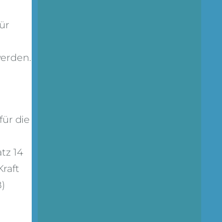
ür
werden.
ür die
tz 14
Kraft
)