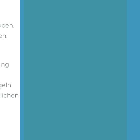
oben.
en.
ung
geln
lichen