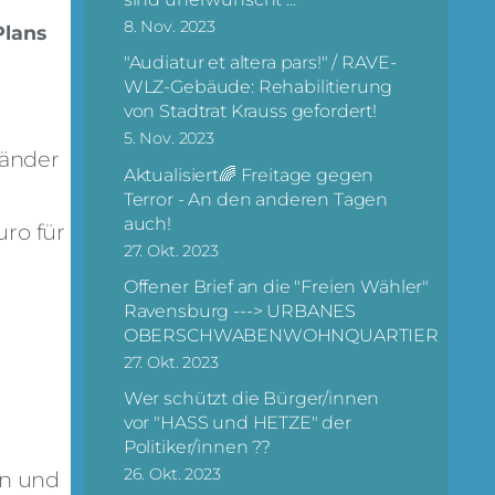
8. Nov. 2023
Plans
"Audiatur et altera pars!" / RAVE-
WLZ-Gebäude: Rehabilitierung
von Stadtrat Krauss gefordert!
5. Nov. 2023
länder
Aktualisiert🌈 Freitage gegen
Terror - An den anderen Tagen
auch!
uro für
27. Okt. 2023
Offener Brief an die "Freien Wähler"
Ravensburg ---> URBANES
OBERSCHWABENWOHNQUARTIER
27. Okt. 2023
Wer schützt die Bürger/innen
vor "HASS und HETZE" der
Politiker/innen ??
26. Okt. 2023
en und