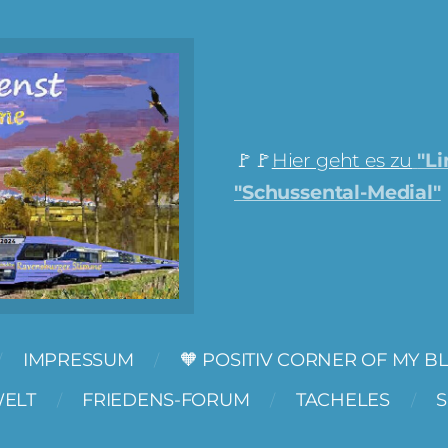
🚩🚩
Hier geht es zu
"Li
"Schussental-Medial"
IMPRESSUM
🧡 POSITIV CORNER OF MY B
WELT
FRIEDENS-FORUM
TACHELES
S