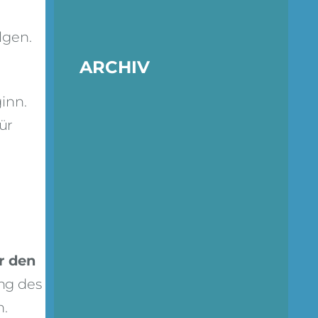
lgen.
ARCHIV
inn.
ür
r den
ng des
n.