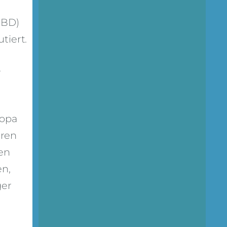
PBD)
tiert.
r
ropa
oren
en
n,
ger