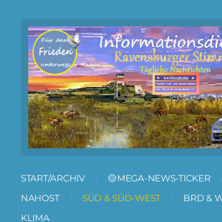
START/ARCHIV
🟡MEGA-NEWS-TICKER
NAHOST
SÜD & SÜD-WEST
BRD & 
KLIMA