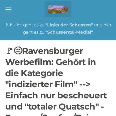
🚩🚩
Hier geht es zu
"Links der Schussen"
und hier
geht es zu
"Schussental-Medial"
🚩😒Ravensburger
Werbefilm: Gehört in
die Kategorie
"indizierter Film" -->
Einfach nur bescheuert
und "totaler Quatsch" -