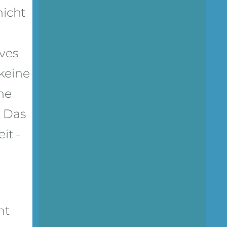
nicht
ves
keine
he
. Das
it -
ht