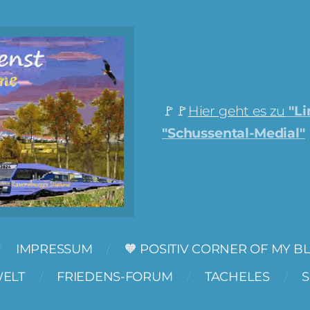
🚩🚩
Hier geht es zu
"Li
"Schussental-Medial"
IMPRESSUM
🧡 POSITIV CORNER OF MY B
WELT
FRIEDENS-FORUM
TACHELES
S