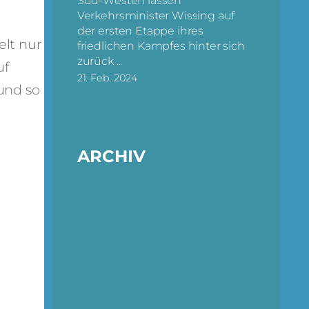
Süd-Westen lassen
Verkehrsminister Wissing auf
der ersten Etappe ihres
elt nur
friedlichen Kampfes hinter sich
zurück ...
uf
21. Feb. 2024
und so
ARCHIV