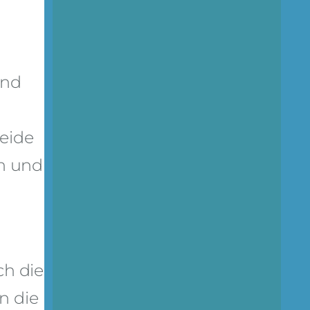
and
eide
n und
ch die
n die