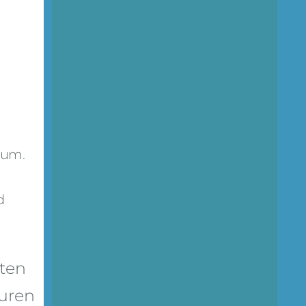
aum.
d
ten
turen