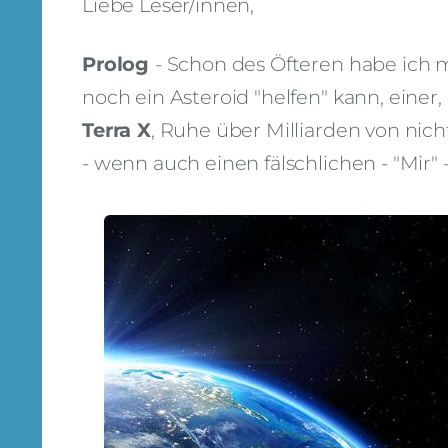
Liebe Leser/innen,
Prolog
- Schon des Öfteren habe ich m
noch ein Asteroid "helfen" kann, einer
Terra X
, Ruhe über Milliarden von nic
- wenn auch einen fälschlichen - "Mir" 