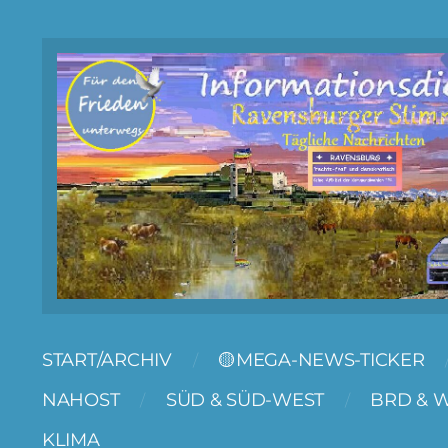
START/ARCHIV
🟡MEGA-NEWS-TICKER
NAHOST
SÜD & SÜD-WEST
BRD & 
KLIMA