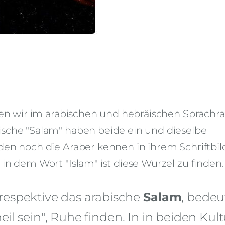
nden wir im arabischen und hebräischen Sprachr
ische "Salam" haben beide ein und dieselbe
den noch die Araber kennen in ihrem Schriftbil
in dem Wort "Islam" ist diese Wurzel zu finden.
respektive das arabische
Salam
,
bedeu
il sein", Ruhe finden. In in beiden Kul