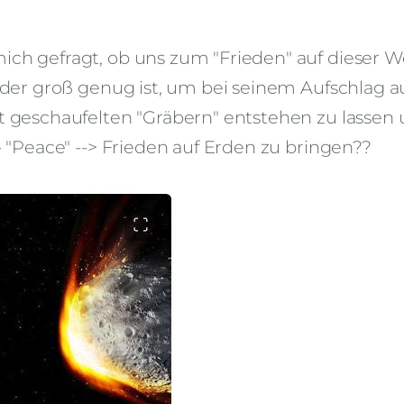
ich gefragt, ob uns zum "Frieden" auf dieser W
, der groß genug ist, um bei seinem Aufschlag a
ht geschaufelten "Gräbern" entstehen zu lassen 
- "Peace" --> Frieden auf Erden zu bringen??