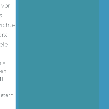
 vor
s
ichte
arx
ele
a =
hen
il
metern.