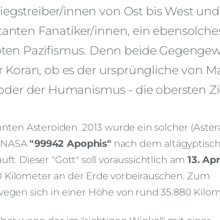
iegstreiber/innen von Ost bis West und
itanten Fanatiker/innen, ein ebensolche
ten Pazifismus. Denn beide Gegengew
der Koran, ob es der ursprüngliche von M
oder der Humanismus - die obersten Zi
nten Asteroiden.
2013 wurde ein solcher (Aster
r NASA
"99942 Apophis"
nach dem altägyptisc
ft. Dieser "Gott" soll voraussichtlich am
13. Apr
00 Kilometer an der Erde vorbeirauschen. Zum
ewegen sich in einer Höhe von rund 35.880 Kilo