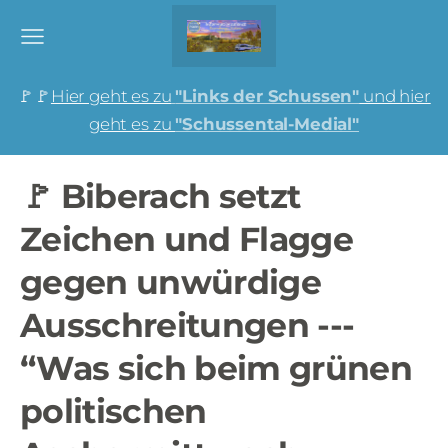
🚩🚩
Hier geht es zu
"Links der Schussen"
und hier
geht es zu
"Schussental-Medial"
🚩 Biberach setzt
Zeichen und Flagge
gegen unwürdige
Ausschreitungen ---
“Was sich beim grünen
politischen