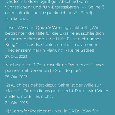
Deutschlands endgültiger Abschied vom
"Christlichen" und "UN-Erpressbaren" --- "Sei heiß
oder kalt, die Lauen spucke ich aus!!" (Bibel)
29. Okt. 2023
Leser-Wissens-Quiz 👉 Wer sagte aktuell - „Wir
betrachten die Hilfe für die Ukraine ausschließlich
als humanitäre und zivile Hilfe. Es ist nicht unser
Krieg." - 1. Preis: Kostenlose Teilnahme an einem
Friedensseminar (in Planung) - Keine Satire!!
27. Okt. 2023
Nachtschicht & Zeitumstellung "Winterzeit" - Was
passiert mit der einen (1) Stunde plus?
25. Okt. 2023
(2) Auch das gehört dazu: "Sahra ist der Wille zur
Macht!" - Durch die Wagenknecht-Partei wird Vieles
anders, nur Eines nicht ...
24. Okt. 2023
(1) "Sahra for President" - Neu in BRD: "BSW für