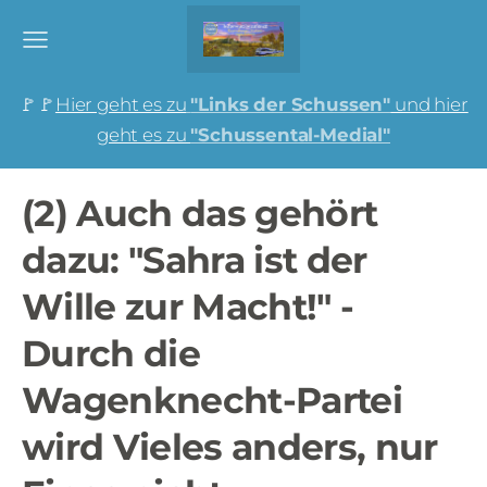
🚩🚩
Hier geht es zu
"Links der Schussen"
und hier
geht es zu
"Schussental-Medial"
(2) Auch das gehört
dazu: "Sahra ist der
Wille zur Macht!" -
Durch die
Wagenknecht-Partei
wird Vieles anders, nur